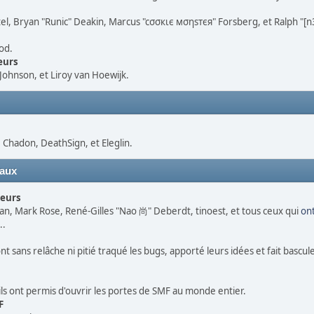
atel, Bryan "Runic" Deakin, Marcus "cσσкιє мσηѕтєя" Forsberg, et Ralph "[
od.
eurs
ohnson, et Liroy van Hoewijk.
Chadon, DeathSign, et Eleglin.
iaux
peurs
igan, Mark Rose, René-Gilles "Nao 尚" Deberdt, tinoest, et tous ceux qui
on
..
nt sans relâche ni pitié traqué les bugs, apporté leurs idées et fait bascu
ils ont permis d'ouvrir les portes de SMF au monde entier.
F