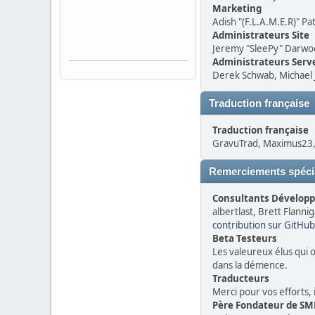
Marketing
Adish "(F.L.A.M.E.R)" P
Administrateurs Site
Jeremy "SleePy" Darwo
Administrateurs Serv
Derek Schwab, Michael J
Traduction française
Traduction française
GravuTrad, Maximus23, 
Remerciements spéc
Consultants Dévelop
albertlast, Brett Flann
contribution sur GitHub
Beta Testeurs
Les valeureux élus qui o
dans la démence.
Traducteurs
Merci pour vos efforts, 
Père Fondateur de SM