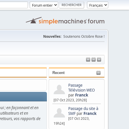
Nouvelles:
Soutenons Octobre Rose !
Recent
Passage
Télévision WEO
par
Franck
[07 Oct 2023, 20h28]
hui ; en façonnant et en
Passage du site à
utilisateurs et en
SMF
par
Franck
s retours, vos rapports de
[07 Oct 2023,
19h24]