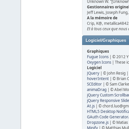
Unknown W. "[Unknown]
Gestionnaires originel
Jeff Lewis, Joseph Fung
A la mémoire de
Crip, K@, metallica4842
Et à tous ceux que nous a
Logiciel/Graphiques
Graphiques
Fugue Icons
| © 2012 Y
Oxygen Icons
| These i
Logiciel
JQuery
| © John Resig 
hoverIntent
| © Brian 
SCEditor
| © Sam Clarke
animaDrag
| © Abel Mo
jQuery Custom Scrollba
jQuery Responsive Slid
At.js
| © chord.luo@gma
HTML5 Desktop Notifica
GAuth Code Generator/
Dropzone.js
| © Matias
Minify
| © Matthias Mul