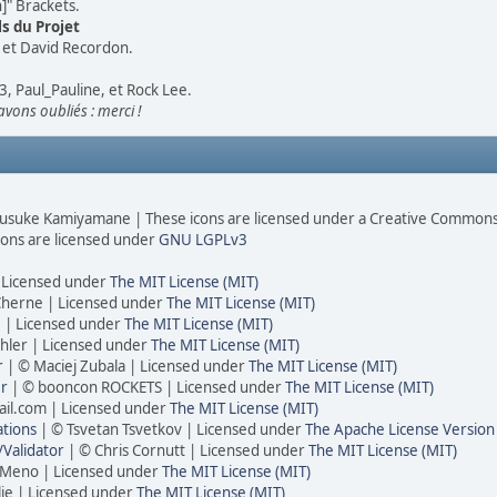
" Brackets.
s du Projet
, et David Recordon.
3, Paul_Pauline, et Rock Lee.
vons oubliés : merci !
usuke Kamiyamane | These icons are licensed under a Creative Commons 
cons are licensed under
GNU LGPLv3
| Licensed under
The MIT License (MIT)
Cherne | Licensed under
The MIT License (MIT)
 | Licensed under
The MIT License (MIT)
hler | Licensed under
The MIT License (MIT)
r
| © Maciej Zubala | Licensed under
The MIT License (MIT)
er
| © booncon ROCKETS | Licensed under
The MIT License (MIT)
il.com | Licensed under
The MIT License (MIT)
tions
| © Tsvetan Tsvetkov | Licensed under
The Apache License Version
Validator
| © Chris Cornutt | Licensed under
The MIT License (MIT)
 Meno | Licensed under
The MIT License (MIT)
lie | Licensed under
The MIT License (MIT)