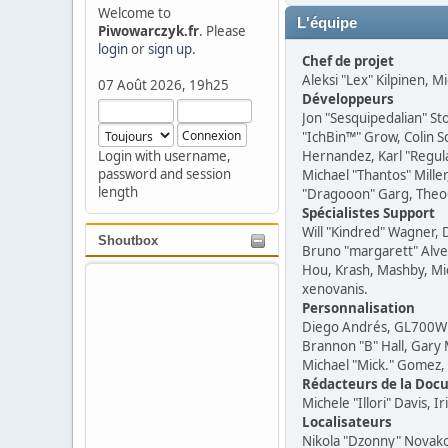
Welcome to
L'équipe
Piwowarczyk.fr
. Please
login
or
sign up
.
Chef de projet
Aleksi "Lex" Kilpinen, Mi
07 Août 2026, 19h25
Développeurs
Jon "Sesquipedalian" St
"IchBin™" Grow, Colin S
Login with username,
Hernandez, Karl "Regul
password and session
Michael "Thantos" Miller
length
"Dragooon" Garg, Theodo
Spécialistes Support
Will "Kindred" Wagner, 
Shoutbox
Bruno "margarett" Alve
Hou, Krash, Mashby, Mic
xenovanis.
Personnalisation
Diego Andrés, GL700Win
Brannon "B" Hall, Gary 
Michael "Mick." Gomez, 
Rédacteurs de la Doc
Michele "Illori" Davis,
Localisateurs
Nikola "Dzonny" Novako