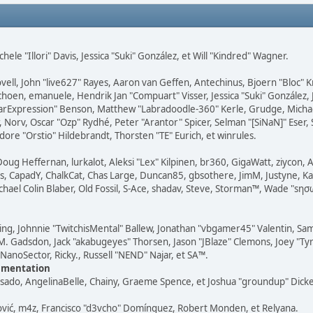
chele "Illori" Davis, Jessica "Suki" González, et Will "Kindred" Wagner.
ovell, John "live627" Rayes, Aaron van Geffen, Antechinus, Bjoern "Bloc" K
choen, emanuele, Hendrik Jan "Compuart" Visser, Jessica "Suki" González,
arExpression" Benson, Matthew "Labradoodle-360" Kerle, Grudge, Micha
, Norv, Oscar "Ozp" Rydhé, Peter "Arantor" Spicer, Selman "[SiNaN]" Eser, 
re "Orstio" Hildebrandt, Thorsten "TE" Eurich, et winrules.
Doug Heffernan, lurkalot, Aleksi "Lex" Kilpinen, br360, GigaWatt, ziycon, 
s, CapadY, ChalkCat, Chas Large, Duncan85, gbsothere, JimM, Justyne, Ka
hael Colin Blaber, Old Fossil, S-Ace, shadav, Steve, Storman™, Wade "sησ
g, Johnnie "TwitchisMental" Ballew, Jonathan "vbgamer45" Valentin, Sa
M. Gadsdon, Jack "akabugeyes" Thorsen, Jason "JBlaze" Clemons, Joey "Tyr
NanoSector, Ricky., Russell "NEND" Najar, et SA™.
umentation
 Irisado, AngelinaBelle, Chainy, Graeme Spence, et Joshua "groundup" Dick
vić, m4z, Francisco "d3vcho" Domínguez, Robert Monden, et Relyana.