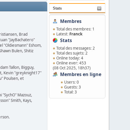
Stats
Membres
Total des membres: 1
Latest:
Franck
ristiansen, Brad
 Juan "JayBachatero"
Stats
el "Oldiesmann" Eshom,
Total des messages: 2
Shawn Bulen, Shitiz
Total des sujets: 2
Online today: 4
Online ever: 453
Adam Tallon, Bigguy,
(08 Oct 2025, 18h37)
t, Kevin "greyknight17"
Membres en ligne
ω" Poulsen, et
Users: 0
Guests: 3
Total: 3
mi "SychO" Mazouz,
sson" Smith, Kays,
erson.