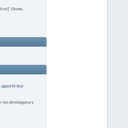
n3rve]" Otowo.
t apporté leur
ler les développeurs