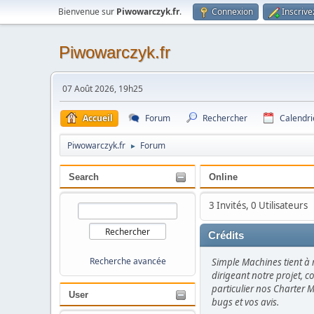
Bienvenue sur
Piwowarczyk.fr
.
Connexion
Inscrive
Piwowarczyk.fr
07 Août 2026, 19h25
Accueil
Forum
Rechercher
Calendri
Piwowarczyk.fr
Forum
►
Search
Online
3 Invités, 0 Utilisateurs
Crédits
Recherche avancée
Simple Machines tient à r
dirigeant notre projet, c
particulier nos Charter Me
User
bugs et vos avis.