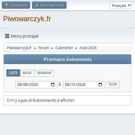
Connexion
Inscrivez-vous
Piwowarczyk.fr
Menu principal
Piwowarczyk.fr
Forum
Calendrier
Août 2026
►
►
►
Prochains événements
LISTE
MOIS
SEMAINE
À
Il n\'y a pas d\'évènements à afficher.