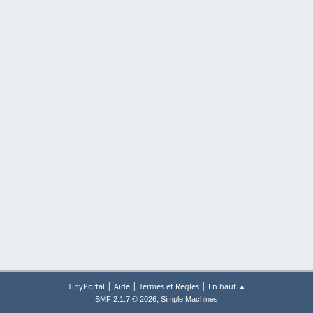
|
|
|
TinyPortal
Aide
Termes et Règles
En haut ▲
,
SMF 2.1.7 © 2026
Simple Machines