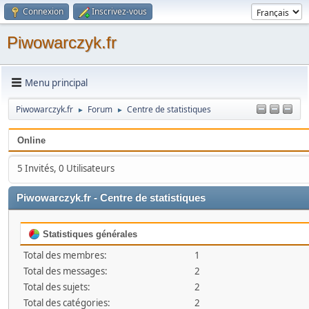
Connexion
Inscrivez-vous
Piwowarczyk.fr
Menu principal
Piwowarczyk.fr
Forum
Centre de statistiques
►
►
Online
5 Invités, 0 Utilisateurs
Piwowarczyk.fr - Centre de statistiques
Statistiques générales
Total des membres:
1
Total des messages:
2
Total des sujets:
2
Total des catégories:
2